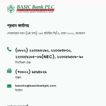
প্রধান কার্যালয়
সেনাকল্যান ভবন (৬ষ্ঠ তলা) ১৯৫ মতিঝিল সি/এ, ঢাকা-১০০০, বাংলাদেশ
(৮৮০২) ২২৩৩৮৮১৯০, ২২৩৩৮৪৮৩০,
২২৩৩৫৯১৮৫-৮৬(NEC), ২২৩৩৫৯৫৮৯-৯০
পিএবিএক্স রেঞ্জ
(+৮৮০২) ৯৫৬৪৮২৯
ফ্যাক্স
basicho@basicbankplc.com
ইমেইল