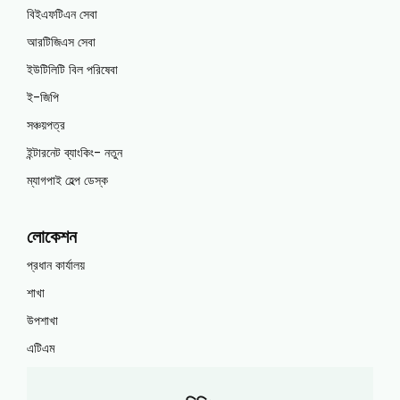
বিইএফটিএন সেবা
আরটিজিএস সেবা
ইউটিলিটি বিল পরিষেবা
ই-জিপি
সঞ্চয়পত্র
ইন্টারনেট ব্যাংকিং- নতুন
ম্যাগপাই হেল্প ডেস্ক
লোকেশন
প্রধান কার্যালয়
শাখা
উপশাখা
এটিএম