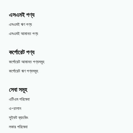
এসএমই পণ্য
এসএমই ঋণ পণ্য
এসএমই আমানত পণ্য
কর্পোরেট পণ্য
কর্পোরেট আমানত পণ্যসমুহ
কর্পোরেট ঋণ পণ্যসমুহ
সেবা সমূহ
এটিএম পরিষেবা
এ-চালান
সুইফট ব্যাংকিং
লকার পরিষেবা