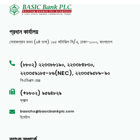
প্রধান কার্যালয়
সেনাকল্যান ভবন (৬ষ্ঠ তলা) ১৯৫ মতিঝিল সি/এ, ঢাকা-১০০০, বাংলাদেশ
(৮৮০২) ২২৩৩৮৮১৯০, ২২৩৩৮৪৮৩০,
২২৩৩৫৯১৮৫-৮৬(NEC), ২২৩৩৫৯৫৮৯-৯০
পিএবিএক্স রেঞ্জ
(+৮৮০২) ৯৫৬৪৮২৯
ফ্যাক্স
basicho@basicbankplc.com
ইমেইল
ব্যাংক সম্পর্কে