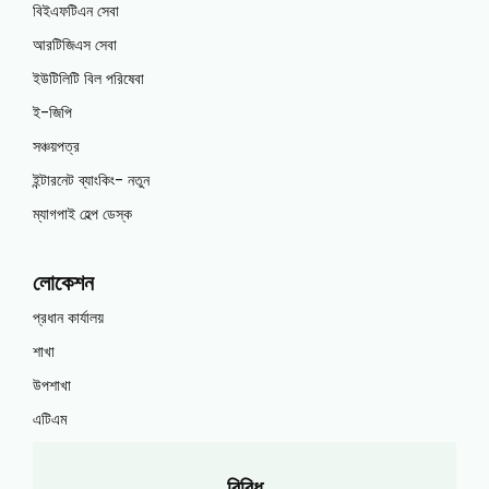
বিইএফটিএন সেবা
আরটিজিএস সেবা
ইউটিলিটি বিল পরিষেবা
ই-জিপি
সঞ্চয়পত্র
ইন্টারনেট ব্যাংকিং- নতুন
ম্যাগপাই হেল্প ডেস্ক
লোকেশন
প্রধান কার্যালয়
শাখা
উপশাখা
এটিএম
বিবিধ