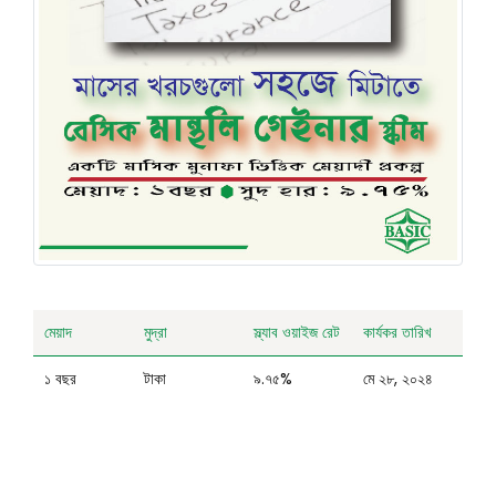
মেয়াদ
মুদ্রা
স্ল্যাব ওয়াইজ রেট
কার্যকর তারিখ
১ বছর
টাকা
৯.৭৫%
মে ২৮, ২০২৪