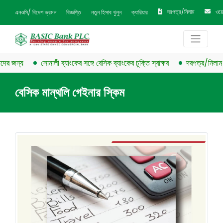
দরপত্র/নিলাম
ওয়
এনওসি/ বিদেশ ভ্রমন
বিজ্ঞপ্তি
নতুন হিসাব খুলুন
ক্যারিয়ার
র জন্য
সোনালী ব্যাংকের সঙ্গে বেসিক ব্যাংকের চুক্তি স্বাক্ষর
দরপত্র/নিলাম বিজ
বেসিক মান্থলি গেইনার স্কিম