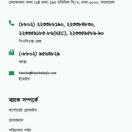
সেনাকল্যান ভবন (৬ষ্ঠ তলা) ১৯৫ মতিঝিল সি/এ, ঢাকা-১০০০, বাংলাদেশ
(৮৮০২) ২২৩৩৮৮১৯০, ২২৩৩৮৪৮৩০,
২২৩৩৫৯১৮৫-৮৬(NEC), ২২৩৩৫৯৫৮৯-৯০
পিএবিএক্স রেঞ্জ
(+৮৮০২) ৯৫৬৪৮২৯
ফ্যাক্স
basicho@basicbankplc.com
ইমেইল
ব্যাংক সম্পর্কে
কর্পোরেট প্রোফাইল
চেয়ারম্যান
পরিচালনা পর্ষদ