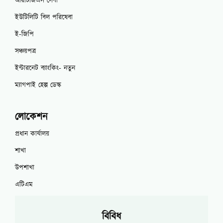
আরটিজিএস সেবা
ইউটিলিটি বিল পরিষেবা
ই-জিপি
সঞ্চয়পত্র
ইন্টারনেট ব্যাংকিং- নতুন
ম্যাগপাই হেল্প ডেস্ক
লোকেশন
প্রধান কার্যালয়
শাখা
উপশাখা
এটিএম
বিবিধ