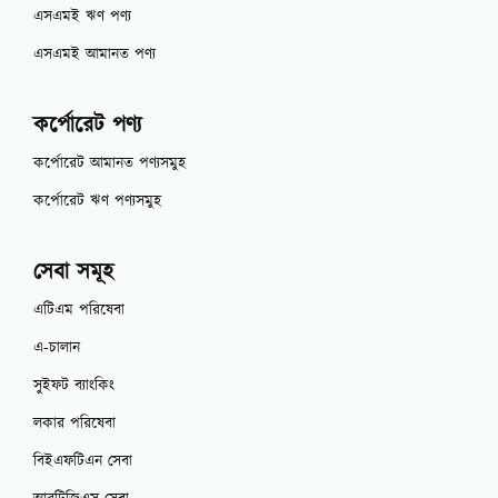
এসএমই ঋণ পণ্য
এসএমই আমানত পণ্য
কর্পোরেট পণ্য
কর্পোরেট আমানত পণ্যসমুহ
কর্পোরেট ঋণ পণ্যসমুহ
সেবা সমূহ
এটিএম পরিষেবা
এ-চালান
সুইফট ব্যাংকিং
লকার পরিষেবা
বিইএফটিএন সেবা