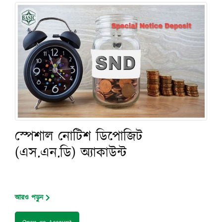
স্পেশাল নোটিশ ডিপোজিট
(এস.এন.ডি) অ্যাকাউন্ট
আরও পড়ুন