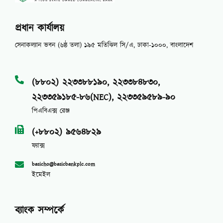
প্রধান কার্যালয়
সেনাকল্যান ভবন (৬ষ্ঠ তলা) ১৯৫ মতিঝিল সি/এ, ঢাকা-১০০০, বাংলাদেশ
(৮৮০২) ২২৩৩৮৮১৯০, ২২৩৩৮৪৮৩০,
২২৩৩৫৯১৮৫-৮৬(NEC), ২২৩৩৫৯৫৮৯-৯০
পিএবিএক্স রেঞ্জ
(+৮৮০২) ৯৫৬৪৮২৯
ফ্যাক্স
basicho@basicbankplc.com
ইমেইল
ব্যাংক সম্পর্কে