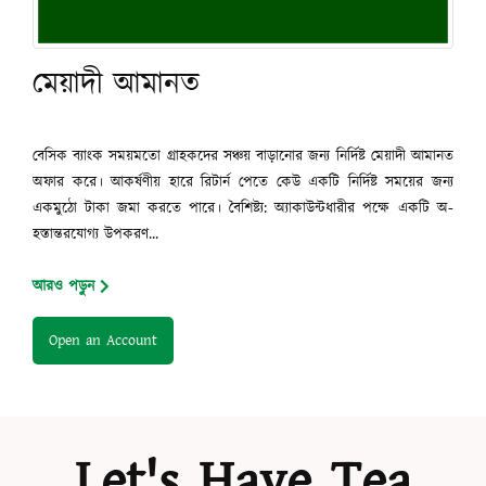
মেয়াদী আমানত
বেসিক ব্যাংক সময়মতো গ্রাহকদের সঞ্চয় বাড়ানোর জন্য নির্দিষ্ট মেয়াদী আমানত
অফার করে। আকর্ষণীয় হারে রিটার্ন পেতে কেউ একটি নির্দিষ্ট সময়ের জন্য
একমুঠো টাকা জমা করতে পারে। বৈশিষ্ট্য: অ্যাকাউন্টধারীর পক্ষে একটি অ-
হস্তান্তরযোগ্য উপকরণ...
আরও পড়ুন
Open an Account
Let's Have Tea