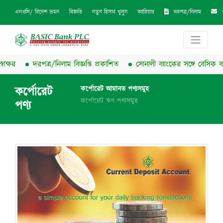
দরপত্র/নিলাম
এনওসি/ বিদেশ ভ্রমন
বিজ্ঞপ্তি
নতুন হিসাব খুলুন
ক্যারিয়ার
র
দরপত্র/নিলাম বিজ্ঞপ্তি প্রকাশিত
সোনালী ব্যাংকের সঙ্গে বেসিক ব্যাংকের চ
কর্পোরেট
কর্পোরেট আমানত পণ্যসমুহ
কর্পোরেট ঋণ পণ্যসমুহ
পণ্য