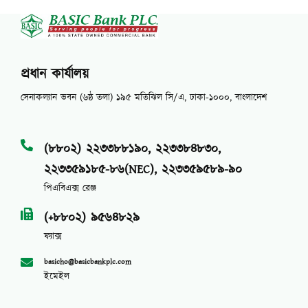
প্রধান কার্যালয়
সেনাকল্যান ভবন (৬ষ্ঠ তলা) ১৯৫ মতিঝিল সি/এ, ঢাকা-১০০০, বাংলাদেশ
(৮৮০২) ২২৩৩৮৮১৯০, ২২৩৩৮৪৮৩০,
২২৩৩৫৯১৮৫-৮৬(NEC), ২২৩৩৫৯৫৮৯-৯০
পিএবিএক্স রেঞ্জ
(+৮৮০২) ৯৫৬৪৮২৯
ফ্যাক্স
basicho@basicbankplc.com
ইমেইল