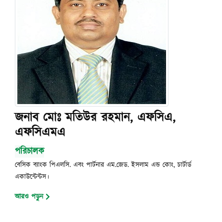
জনাব মোঃ মতিউর রহমান, এফসিএ,
এফসিএমএ
পরিচালক
বেসিক ব্যাংক পিএলসি. এবং পার্টনার এম.জেড. ইসলাম এন্ড কোং, চার্টার্ড
একাউন্টেন্টস।
আরও পড়ুন