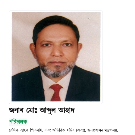
জনাব মোঃ আব্দুল আহাদ
পরিচালক
বেসিক ব্যাংক পিএলসি. এবং অতিরিক্ত সচিব (অবঃ), জনপ্রশাসন মন্ত্রণালয়,