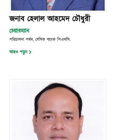
জনাব হেলাল আহমেদ চৌধুরী
চেয়ারম্যান
পরিচালনা পর্ষদ, বেসিক ব্যাংক পিএলসি.
আরও পড়ুন