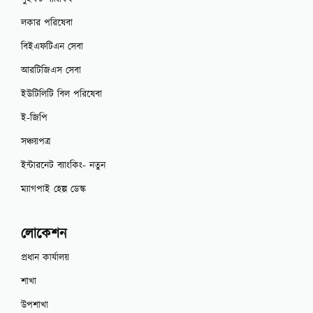
লকার পরিষেবা
বিইএফটিএন সেবা
আরটিজিএস সেবা
ইউটিলিটি বিল পরিষেবা
ই-জিপি
সঞ্চয়পত্র
ইন্টারনেট ব্যাংকিং- নতুন
ম্যাগপাই হেল্প ডেস্ক
লোকেশন
প্রধান কার্যালয়
শাখা
উপশাখা