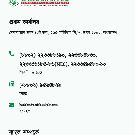
প্রধান কার্যালয়
সেনাকল্যান ভবন (৬ষ্ঠ তলা) ১৯৫ মতিঝিল সি/এ, ঢাকা-১০০০, বাংলাদেশ
(৮৮০২) ২২৩৩৮৮১৯০, ২২৩৩৮৪৮৩০,
২২৩৩৫৯১৮৫-৮৬(NEC), ২২৩৩৫৯৫৮৯-৯০
পিএবিএক্স রেঞ্জ
(+৮৮০২) ৯৫৬৪৮২৯
ফ্যাক্স
basicho@basicbankplc.com
ইমেইল
ব্যাংক সম্পর্কে