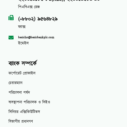
পিএবিএক্স রেঞ্জ
(+৮৮০২) ৯৫৬৪৮২৯
ফ্যাক্স
basicho@basicbankplc.com
ইমেইল
ব্যাংক সম্পর্কে
কর্পোরেট প্রোফাইল
চেয়ারম্যান
পরিচালনা পর্ষদ
ব্যবস্থাপনা পরিচালক ও সিইও
সিনিয়র এক্সিকিউটিভস
বিভাগীয় প্রধানগণ