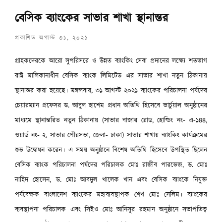
বেসিক ব্যাংকের সাভার শাখা স্থানান্তর
প্রকাশিত অগাস্ট ৩১, ২০২১
গ্রাহকদেরকে আরো সুপরিসরে ও উন্নত ব্যাংকিং সেবা প্রদানের লক্ষ্যে শতভাগ
রাষ্ট্র মালিকানাধীন বেসিক ব্যাংক লিমিটেড এর সাভার শাখা নতুন ঠিকানায়
স্থানান্তর করা হয়েছে। মঙ্গলবার, ৩১ আগস্ট ২০২১ ব্যাংকের পরিচালনা পর্ষদের
চেয়ারম্যান প্রফেসর ড. আবুল হাশেম প্রধান অতিথি হিসেবে ভার্চুয়াল অনুষ্ঠানের
মাধ্যমে স্থানান্তরিত নতুন ঠিকানায় (সাভার বাজার রোড, হোল্ডিং নং- এ-১৪৪,
ওয়ার্ড নং- ২, সাভার পৌরসভা, জেলা- ঢাকা) সাভার শাখায় ব্যাংকিং কার্যক্রমের
শুভ উদ্বোধন করেন। এ সময় অনুষ্ঠানে বিশেষ অতিথি হিসেবে উপস্থিত ছিলেন
বেসিক ব্যাংক পরিচালনা পর্ষদের পরিচালক মোঃ রাজীব পারভেজ, ড. মোঃ
নাহিদ হোসেন, ড. মোঃ আবদুল খালেক খান এবং বেসিক ব্যাংকে নিযুক্ত
পর্যবেক্ষক বাংলাদেশ ব্যাংকের মহাব্যবস্থাপক শেখ মোঃ সেলিম। ব্যাংকের
ব্যবস্থাপনা পরিচালক এবং সিইও মোঃ আনিসুর রহমান অনুষ্ঠানে সভাপতিত্ব