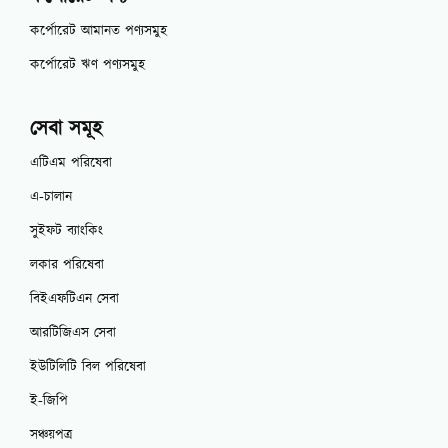
কর্পোরেট আমানত পণ্যসমুহ
কর্পোরেট ঋণ পণ্যসমুহ
সেবা সমূহ
এটিএম পরিষেবা
এ-চালান
সুইফট ব্যাংকিং
লকার পরিষেবা
বিইএফটিএন সেবা
আরটিজিএস সেবা
ইউটিলিটি বিল পরিষেবা
ই-জিপি
সঞ্চয়পত্র