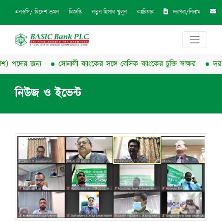
দরপত্র/নিলাম
এনওসি/ বিদেশ ভ্রমন
বিজ্ঞপ্তি
নতুন হিসাব খুলুন
ক্যারিয়ার
) পদের জন্য
সোনালী ব্যাংকের সঙ্গে বেসিক ব্যাংকের চুক্তি স্বাক্ষর
দরপত্
নিউজ ও ইভেন্ট