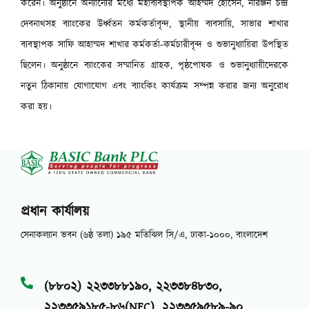
করেন। অনুষ্ঠানে অন্যান্যের মধ্যে মহাব্যবস্থাপক আহম্মদ হোসেন, নীরঞ্জন চন্দ্র
দেবনাথসহ ব্যাংকের উর্ধ্বতন কর্মকর্তাবৃন্দ, স্থানীয় ব্যবসায়ি, সাভার শাখার
ব্যবস্থাপক সাফি আহাম্মদ শাখার কর্মকর্তা-কর্মচারীবৃন্দ ও শুভানুধ্যায়িরা উপস্থিত
ছিলেন। অনুষ্ঠানে ব্যাংকের সম্মানিত গ্রাহক, পৃষ্ঠপোষক ও শুভানুধ্যায়ীদেরকে
নতুন ঠিকানায় যোগাযোগ এবং ব্যাংকিং কার্যক্রম সম্পন্ন করার জন্য অনুরোধ
করা হয়।
প্রধান কার্যালয়
সেনাকল্যান ভবন (৬ষ্ঠ তলা) ১৯৫ মতিঝিল সি/এ, ঢাকা-১০০০, বাংলাদেশ
(৮৮০২) ২২৩৩৮৮১৯০, ২২৩৩৮৪৮৩০,
২২৩৩৫৯১৮৫-৮৬(NEC), ২২৩৩৫৯৫৮৯-৯০