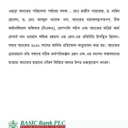
এছাড়া ব্যাংকের পরিচালনা পর্ষদের সদস্য - মোঃ রাজীব পারভেজ, ড. নাহিদ
হোসেন, ড. মোঃ আবদুল খালেক খান, ব্যাংকের মহাব্যবস্থাপকগণ, চীফ
ফাইনান্সিয়াল অফিসার (সিএফও), কোম্পানি সচিব এবং ব্যাংকের অডিট ফার্ম
মেসার্স খান ওয়াহাব শফিক রহমান এন্ড কোং-এর প্রতিনিধি উপস্থিত ছিলেন।
সভায় ব্যাংকের ২০২০ সালের আর্থিক প্রতিবেদন অনুমোদন করা হয়। ব্যাংকের
চেয়ারম্যান তাঁর বক্তব্যে সঠিক কর্মপরিকল্পনা গ্রহণ এবং এর যথাযথ বাস্তবায়নের
মাধ্যমে ব্যাংকের হারানো গৌরব ফিরিয়ে আনার উপর গুরুত্বারোপ করেন।