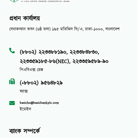
প্রধান কার্যালয়
সেনাকল্যান ভবন (৬ষ্ঠ তলা) ১৯৫ মতিঝিল সি/এ, ঢাকা-১০০০, বাংলাদেশ
(৮৮০২) ২২৩৩৮৮১৯০, ২২৩৩৮৪৮৩০,
২২৩৩৫৯১৮৫-৮৬(NEC), ২২৩৩৫৯৫৮৯-৯০
পিএবিএক্স রেঞ্জ
(+৮৮০২) ৯৫৬৪৮২৯
ফ্যাক্স
basicho@basicbankplc.com
ইমেইল
ব্যাংক সম্পর্কে