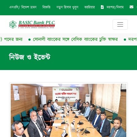
দরপত্র/নিলাম
এনওসি/ বিদেশ ভ্রমন
বিজ্ঞপ্তি
নতুন হিসাব খুলুন
ক্যারিয়ার
পদের জন্য
সোনালী ব্যাংকের সঙ্গে বেসিক ব্যাংকের চুক্তি স্বাক্ষর
দরপত্র/ন
নিউজ ও ইভেন্ট