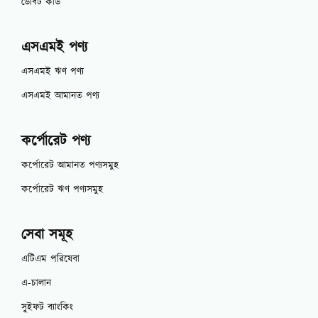
ডেবিট কার্ড
এসএমই পণ্য
এসএমই ঋণ পণ্য
এসএমই আমানত পণ্য
কর্পোরেট পণ্য
কর্পোরেট আমানত পণ্যসমুহ
কর্পোরেট ঋণ পণ্যসমুহ
সেবা সমূহ
এটিএম পরিষেবা
এ-চালান
সুইফট ব্যাংকিং