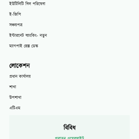
ইউটিলিটি বিল পরিষেবা
ই-জিপি
সঞ্চয়পত্র
ইন্টারনেট ব্যাংকিং- নতুন
ম্যাগপাই হেল্প ডেস্ক
লোকেশন
প্রধান কার্যালয়
শাখা
উপশাখা
এটিএম
বিবিধ
পুরাতন ওয়েবসাইট