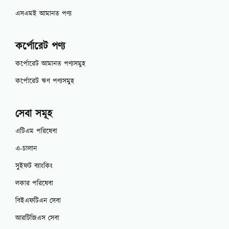
এসএমই আমানত পণ্য
কর্পোরেট পণ্য
কর্পোরেট আমানত পণ্যসমুহ
কর্পোরেট ঋণ পণ্যসমুহ
সেবা সমূহ
এটিএম পরিষেবা
এ-চালান
সুইফট ব্যাংকিং
লকার পরিষেবা
বিইএফটিএন সেবা
আরটিজিএস সেবা