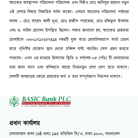
ব্যাংকের ব্যবস্থাপনা পরিচালনা পরিচালক এবং সিইও মোঃ আনিসুর রহমান নতুন
এই সেবার বিষয়ে বিস্তারিত বর্ননা করেন। এসময় ব্যাংকের পরিচালনা পর্ষদের
সদস্য – মোঃ সাহেব আলী মৃধা, মোঃ রাজীব পারভেজ, মোঃ রফিকুল ইসলাম
এবং ড. নাহিদ হোসেন উপস্থিত ছিলেন। সভায় জানানো হয়, ব্যাংকের গ্রাহকরা
মোবাইলে +৮৮০১৭১৩২৫৭৪১৪ নম্বরটি যুক্ত করে হোয়াটসঅ্যাপে বার্তা প্রেরণ
করে পৃথিবীর যেকোন স্থান থেকে চব্বিশ ঘন্টা ব্যাংকিং সেবা গ্রহণ করতে
পারবেন। এখন এর মাধ্যমে হিসাবের স্থিতি ও সর্বশেষ ০৫ (পাঁচ) টি লেনদেনের
তথ্য জানা যাবে এবং ভবিষ্যতে আরো নিত্যনতুন সেবা যোগ হতে থাকবে।
সেবাটি ব্যবহারের ক্ষেত্রে গ্রাহকের অর্থ ও তথ্য সম্পূর্ণরুপে নিরাপদ থাকবে।
প্রধান কার্যালয়
সেনাকল্যান ভবন (৬ষ্ঠ তলা) ১৯৫ মতিঝিল সি/এ, ঢাকা-১০০০, বাংলাদেশ