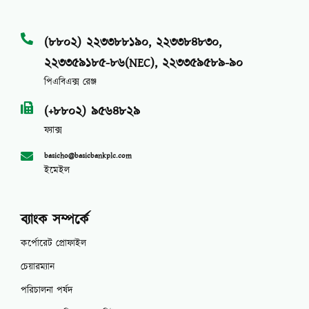
(৮৮০২) ২২৩৩৮৮১৯০, ২২৩৩৮৪৮৩০,
২২৩৩৫৯১৮৫-৮৬(NEC), ২২৩৩৫৯৫৮৯-৯০
পিএবিএক্স রেঞ্জ
(+৮৮০২) ৯৫৬৪৮২৯
ফ্যাক্স
basicho@basicbankplc.com
ইমেইল
ব্যাংক সম্পর্কে
কর্পোরেট প্রোফাইল
চেয়ারম্যান
পরিচালনা পর্ষদ